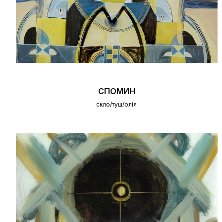
СПОМИН
скло/туш/олія