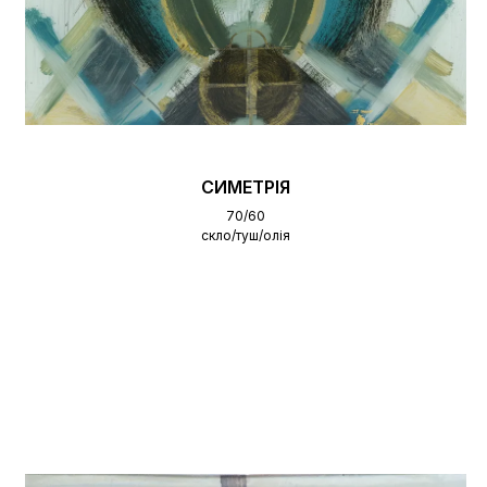
СИМЕТРІЯ
70/60
скло/туш/олія