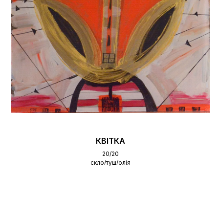
КВІТКА
20/20
скло/туш/олія