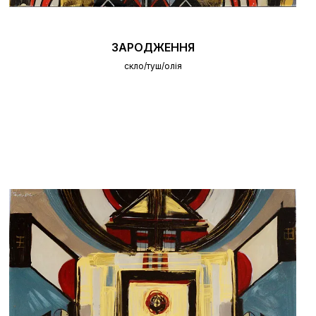
ЗАРОДЖЕННЯ
скло/туш/олія