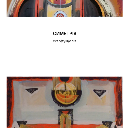
СИМЕТРІЯ
скло/туш/олія