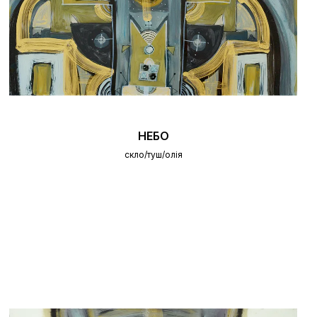
НЕБО
скло/туш/олія