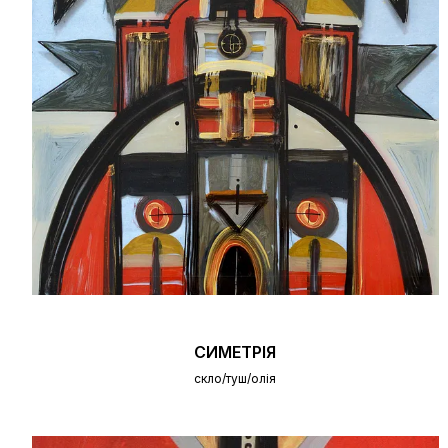
СИМЕТРІЯ
скло/туш/олія