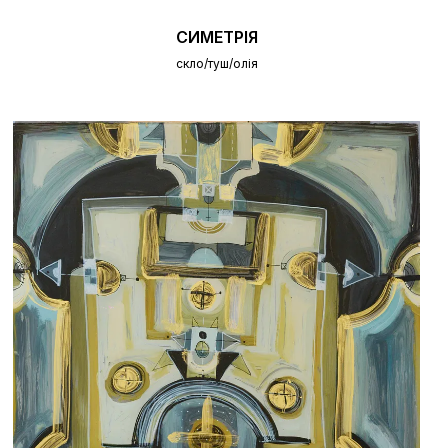
СИМЕТРІЯ
скло/туш/олія