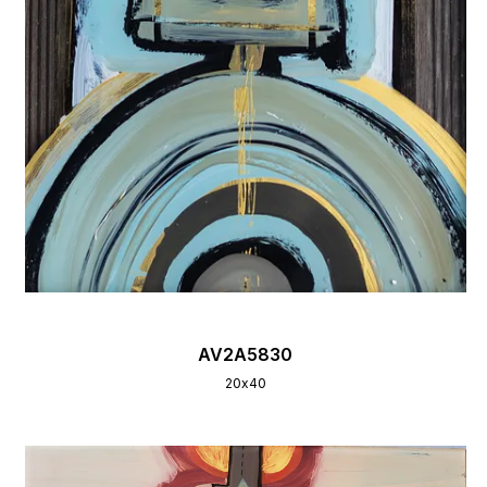
AV2A5830
20х40