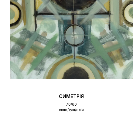
СИМЕТРІЯ
70/60
скло/туш/олія