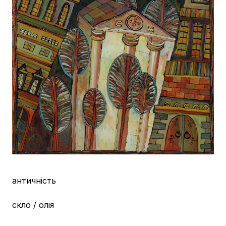
античність
скло / олія